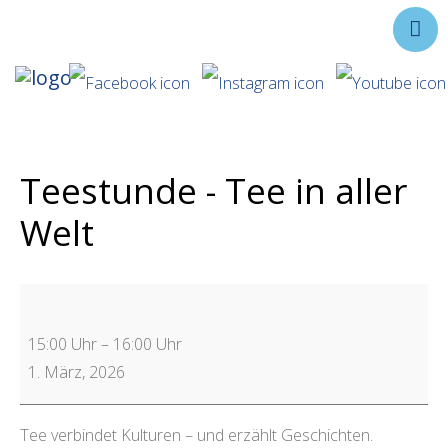
Ausstellungen
Angebote
Forschung
Teestunde - Tee in aller
Über uns
Welt
Service
Veranstaltungen
15:00 Uhr
–
16:00 Uhr
1. März, 2026
Tee verbindet Kulturen – und erzählt Geschichten.