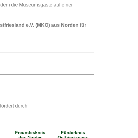
in dem die Museumsgäste auf einer
riesland e.V. (MKO) aus Norden für
fördert durch:
Freundeskreis
Förderkreis
des Norder
Ostfriesisches