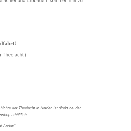
elachter und Erbbauern kommen hier zu
lfahrt!
 Theelacht!)
chte der Theelacht in Norden ist direkt bei der
shop erhältlich:
t Archiv“