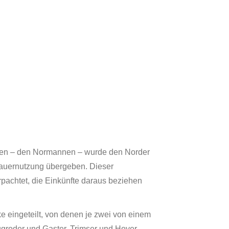
ien – den Normannen – wurde den Norder
Dauernutzung übergeben. Dieser
pachtet, die Einkünfte daraus beziehen
ke eingeteilt, von denen je zwei von einem
ugroder und Gaster, Trimser und Hover,