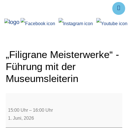
Ausstellungen
Angebote
Forschung
„Filigrane Meisterwerke“ -
Über uns
Führung mit der
Service
Museumsleiterin
Veranstaltungen
15:00 Uhr
–
16:00 Uhr
1. Juni, 2026