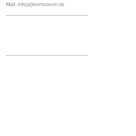
Mail:
info(at)teemuseum.de
______________________________
______________________________