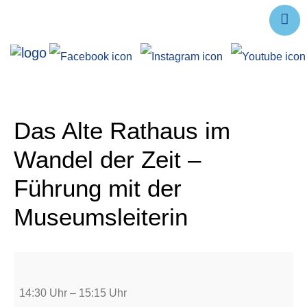
Ausstellungen
Angebote
Forschung
Das Alte Rathaus im
Über uns
Wandel der Zeit –
Service
Führung mit der
Veranstaltungen
Museumsleiterin
14:30 Uhr
–
15:15 Uhr