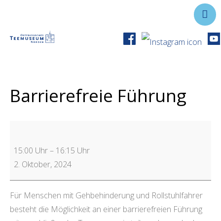
Ausstellungen
Angebote
Forschung
Barrierefreie Führung
Über uns
Service
Veranstaltungen
15:00 Uhr
–
16:15 Uhr
2. Oktober, 2024
Für Menschen mit Gehbehinderung und Rollstuhlfahrer
besteht die Möglichkeit an einer barrierefreien Führung