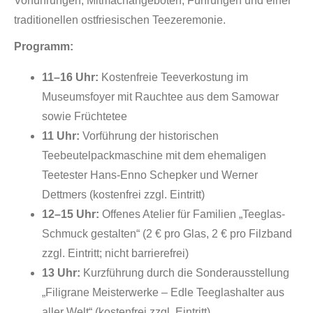
Vorführungen, Mitmachangeboten, Führungen und einer
traditionellen ostfriesischen Teezeremonie.
Programm:
11–16 Uhr:
Kostenfreie Teeverkostung im
Museumsfoyer mit Rauchtee aus dem Samowar
sowie Früchtetee
11 Uhr:
Vorführung der historischen
Teebeutelpackmaschine mit dem ehemaligen
Teetester Hans-Enno Schepker und Werner
Dettmers (kostenfrei zzgl. Eintritt)
12–15 Uhr:
Offenes Atelier für Familien „Teeglas-
Schmuck gestalten“ (2 € pro Glas, 2 € pro Filzband
zzgl. Eintritt; nicht barrierefrei)
13 Uhr:
Kurzführung durch die Sonderausstellung
„Filigrane Meisterwerke – Edle Teeglashalter aus
aller Welt“ (kostenfrei zzgl. Eintritt)