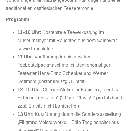
Vorführungen, Mitmachangeboten, Führungen und einer
traditionellen ostfriesischen Teezeremonie.
Programm:
11–16 Uhr:
Kostenfreie Teeverkostung im
Museumsfoyer mit Rauchtee aus dem Samowar
sowie Früchtetee
11 Uhr:
Vorführung der historischen
Teebeutelpackmaschine mit dem ehemaligen
Teetester Hans-Enno Schepker und Werner
Dettmers (kostenfrei zzgl. Eintritt)
12–15 Uhr:
Offenes Atelier für Familien „Teeglas-
Schmuck gestalten“ (2 € pro Glas, 2 € pro Filzband
zzgl. Eintritt; nicht barrierefrei)
13 Uhr:
Kurzführung durch die Sonderausstellung
„Filigrane Meisterwerke – Edle Teeglashalter aus
aller Welt“ (kostenfrei zzgl. Eintritt)