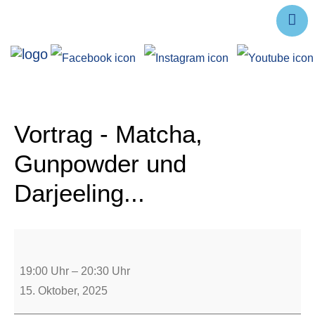
Ausstellungen
Angebote
Forschung
Vortrag - Matcha,
Über uns
Gunpowder und
Service
Darjeeling...
Veranstaltungen
19:00 Uhr
–
20:30 Uhr
15. Oktober, 2025