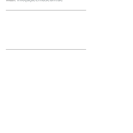
______________________________
______________________________