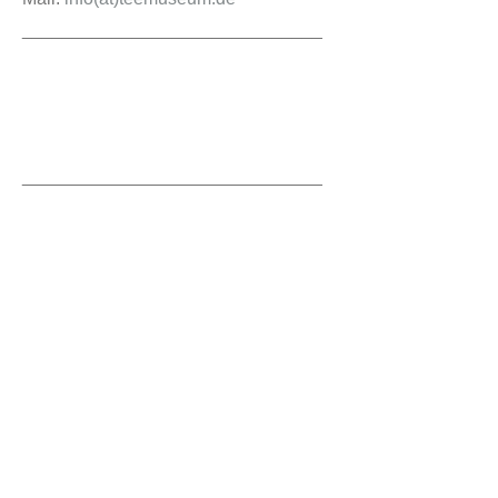
______________________________
______________________________