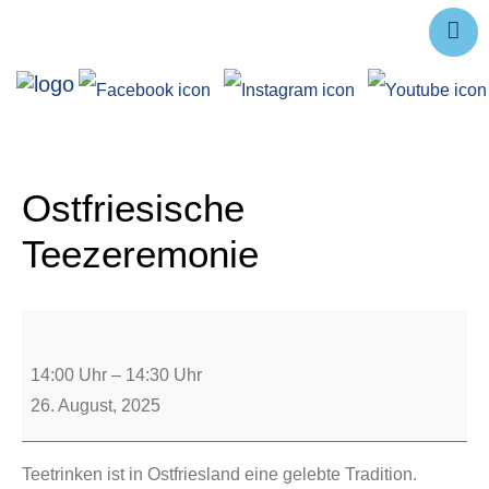
Ausstellungen
Angebote
Forschung
Ostfriesische
Über uns
Teezeremonie
Service
Veranstaltungen
14:00 Uhr
–
14:30 Uhr
26. August, 2025
Teetrinken ist in Ostfriesland eine gelebte Tradition.