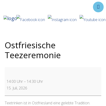
Ausstellungen
Angebote
Forschung
Ostfriesische
Über uns
Teezeremonie
Service
Veranstaltungen
14:00 Uhr
–
14:30 Uhr
15. Juli, 2026
Teetrinken ist in Ostfriesland eine gelebte Tradition.