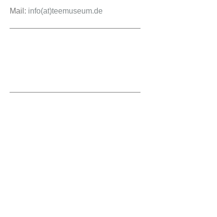
Mail:
info(at)teemuseum.de
______________________________
______________________________