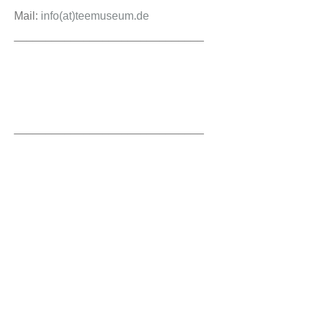
Mail:
info(at)teemuseum.de
______________________________
______________________________