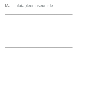
Mail:
info(at)teemuseum.de
______________________________
______________________________