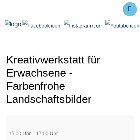
Ausstellungen
Angebote
Forschung
Kreativwerkstatt für
Über uns
Erwachsene -
Service
Farbenfrohe
Veranstaltungen
Landschaftsbilder
15:00 Uhr
–
17:00 Uhr