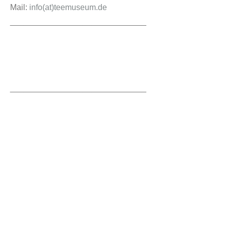
Mail:
info(at)teemuseum.de
______________________________
______________________________