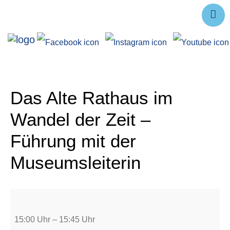
Ausstellungen
Angebote
Forschung
Das Alte Rathaus im
Über uns
Wandel der Zeit –
Service
Führung mit der
Veranstaltungen
Museumsleiterin
15:00 Uhr
–
15:45 Uhr