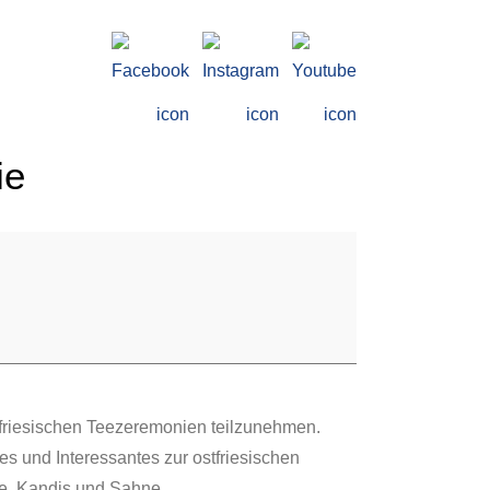
ie
stfriesischen Teezeremonien teilzunehmen.
s und Interessantes zur ostfriesischen
tee, Kandis und Sahne.