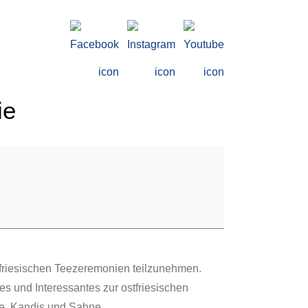
ie
stfriesischen Teezeremonien teilzunehmen.
s und Interessantes zur ostfriesischen
tee, Kandis und Sahne.