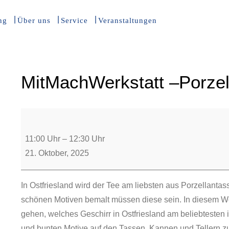
ng
Über uns
Service
Veranstaltungen
MitMachWerkstatt –Porze
11:00 Uhr
–
12:30 Uhr
21. Oktober, 2025
In Ostfriesland wird der Tee am liebsten aus Porzellanta
schönen Motiven bemalt müssen diese sein. In diesem Wo
gehen, welches Geschirr in Ostfriesland am beliebtesten i
und bunten Motive auf den Tassen, Kannen und Tellern zu