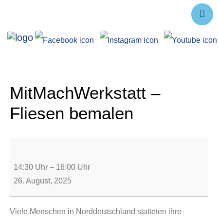
Ausstellungen
Angebote
Forschung
MitMachWerkstatt –
Über uns
Fliesen bemalen
Service
Veranstaltungen
14:30 Uhr
–
16:00 Uhr
26. August, 2025
Viele Menschen in Norddeutschland statteten ihre