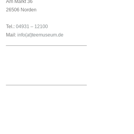
Am Markt 36
26506 Norden
Tel.:
04931 – 12100
Mail:
info(at)teemuseum.de
______________________________
______________________________