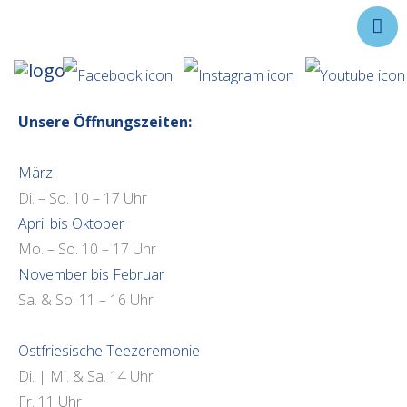
Ausstellungen
Unsere Öffnungszeiten:
Angebote
Forschung
März
Über uns
Di. – So. 10 – 17 Uhr
Service
April bis Oktober
Mo. – So. 10 – 17 Uhr
Veranstaltungen
November bis Februar
Sa. & So. 11 – 16 Uhr
Ostfriesische Teezeremonie
Di. | Mi. & Sa. 14 Uhr
Fr. 11 Uhr