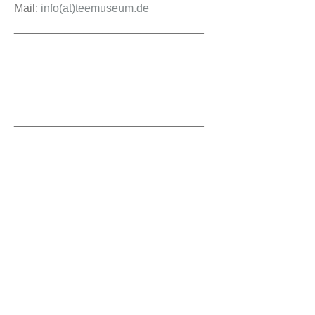
Mail:
info(at)teemuseum.de
______________________________
______________________________