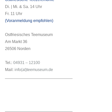
Di. | Mi. & Sa. 14 Uhr
Fr. 11 Uhr
(Voranmeldung empfohlen)
Service
Ostfriesisches Teemuseum
Am Markt 36
26506 Norden
Tel.:
04931 – 12100
Mail:
info(at)teemuseum.de
______________________________
Veranstaltungen
______________________________